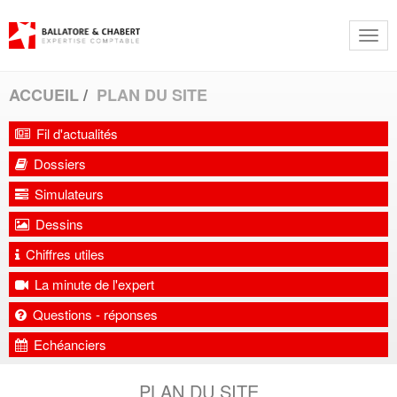
Togg
navi
ACCUEIL
PLAN DU SITE
Fil d'actualités
Dossiers
Simulateurs
Dessins
Chiffres utiles
La minute de l'expert
Questions - réponses
Echéanciers
PLAN DU SITE