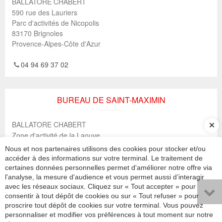
BALLATORE CHABERT
590 rue des Lauriers
Parc d'activités de Nicopolis
83170
Brignoles
Provence-Alpes-Côte d'Azur
04 94 69 37 02
BUREAU DE SAINT-MAXIMIN
BALLATORE CHABERT
Zone d'activité de la Laouve
1 Lotissement Lou Baou
Nous et nos partenaires utilisons des cookies pour stocker et/ou
83470
Saint-Maximin-la-Sainte-Baume
accéder à des informations sur votre terminal. Le traitement de
Provence-Alpes-Côte d'Azur
certaines données personnelles permet d'améliorer notre offre via
l'analyse, la mesure d'audience et vous permet aussi d’interagir
04 94 69 68 50
avec les réseaux sociaux. Cliquez sur « Tout accepter » pour
consentir à tout dépôt de cookies ou sur « Tout refuser » pour
proscrire tout dépôt de cookies sur votre terminal. Vous pouvez
personnaliser et modifier vos préférences à tout moment sur notre